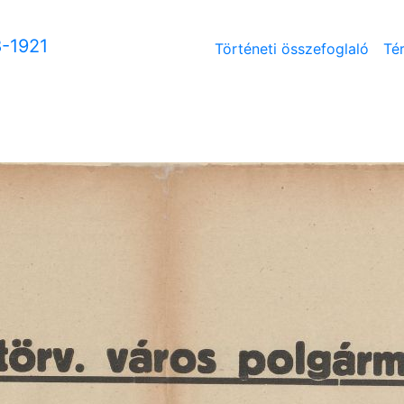
8-1921
Történeti összefoglaló
Té