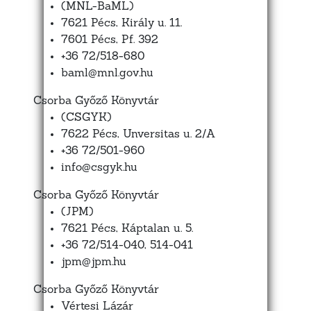
(MNL-BaML)
7621 Pécs, Király u. 11.
7601 Pécs, Pf. 392
+36 72/518-680
baml@mnl.gov.hu
Csorba Győző Könyvtár
(CSGYK)
7622 Pécs, Unversitas u. 2/A
+36 72/501-960
info@csgyk.hu
Csorba Győző Könyvtár
(JPM)
7621 Pécs, Káptalan u. 5.
+36 72/514-040, 514-041
jpm@jpm.hu
Csorba Győző Könyvtár
Vértesi Lázár