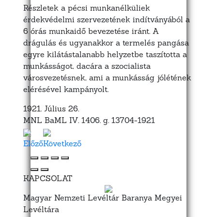
Részletek a pécsi munkanélküliek
érdekvédelmi szervezetének indítványából a
6 órás munkaidő bevezetése iránt. A
drágulás és ugyanakkor a termelés pangása
egyre kilátástalanabb helyzetbe taszította a
munkásságot, dacára a szocialista
városvezetésnek, ami a munkásság jólétének
elérésével kampányolt.
1921. Július 26.
MNL BaML IV. 1406. g. 13704-1921
Előző
Következő
KAPCSOLAT
Magyar Nemzeti Levéltár Baranya Megyei
Levéltára