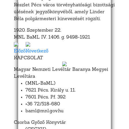
Részlet Pécs város törvényhatósági bizottsági
ülésének jegyzőkönyvéből, amely Linder
Béla polgármesteri kinevezését rögzíti.
1920. Szeptember 22.
MNL BaML IV. 1406. g. 9498-1921
Előző
Következő
KAPCSOLAT
Magyar Nemzeti Levéltár Baranya Megyei
Levéltára
(MNL-BaML)
7621 Pécs, Király u. 11.
7601 Pécs, Pf. 392
+36 72/518-680
baml@mnl.gov.hu
Csorba Győző Könyvtár