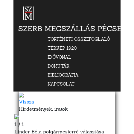
SZERB MEGSZÁLLÁS PÉCSETT
TÖRTÉNETI ÖSSZEFOGLALÓ
TÉRKÉP 1920
IDŐVONAL
DOKUTÁR
BIBLIOGRÁFIA
KAPCSOLAT
Vissza
Hirdetmények, iratok
1 / 1
Linder Béla polgármesterré választása