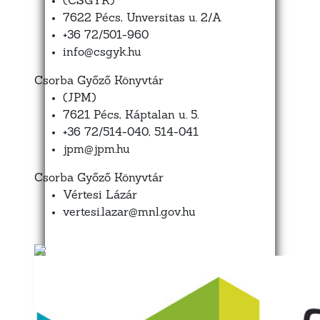
(CSGYK)
7622 Pécs, Unversitas u. 2/A
+36 72/501-960
info@csgyk.hu
Csorba Győző Könyvtár
(JPM)
7621 Pécs, Káptalan u. 5.
+36 72/514-040, 514-041
jpm@jpm.hu
Csorba Győző Könyvtár
Vértesi Lázár
vertesi.lazar@mnl.gov.hu