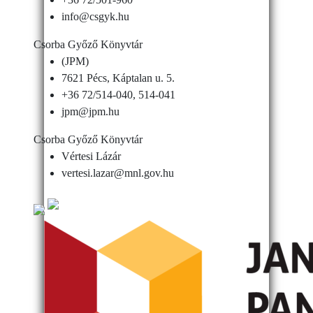
info@csgyk.hu
Csorba Győző Könyvtár
(JPM)
7621 Pécs, Káptalan u. 5.
+36 72/514-040, 514-041
jpm@jpm.hu
Csorba Győző Könyvtár
Vértesi Lázár
vertesi.lazar@mnl.gov.hu