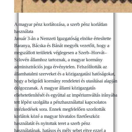
A magyar pénz korlátozása, a szerb pénz korlátlan
használata
Január 3-án a Nemzeti Igazgatóság elnöke értesítette
Baranya, Bácska és Bánát megyék vezetőit, hogy a
megszállott területek véglegesen a Szerb–Horvát–
Szlovén államhoz tartoznak, a magyar kormány
adminisztrációs joga érvénytelen. Felszólították az
államhatalmi szerveket és a közigazgatási hatóságokat,
hogy a belgrádi kormány rendeletei és utasításai alapján
dolgozzanak. A magyar állami közigazgatás
ellehetetlenítését és egyúttal az impériumváltás irányába
tett lépést szolgálta a pénzhasználattal kapcsolatos
intézkedések sora. Ennek megfelelően szorították
korlátok közé a magyar hivatalos fizetőeszköz
használatát és nyitottak teret a szerb pénz
használatának, hatásos és mély sebet ejtve ezzel a