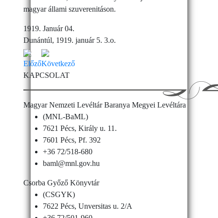
magyar állami szuverenitáson.
1919. Január 04.
Dunántúl, 1919. január 5. 3.o.
Előző
Következő
KAPCSOLAT
Magyar Nemzeti Levéltár Baranya Megyei Levéltára
(MNL-BaML)
7621 Pécs, Király u. 11.
7601 Pécs, Pf. 392
+36 72/518-680
baml@mnl.gov.hu
Csorba Győző Könyvtár
(CSGYK)
7622 Pécs, Unversitas u. 2/A
+36 72/501-960