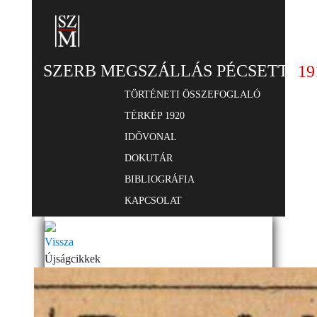
SZERB MEGSZÁLLÁS PÉCSETT
19
TÖRTÉNETI ÖSSZEFOGLALÓ
TÉRKÉP 1920
IDŐVONAL
DOKUTÁR
BIBLIOGRÁFIA
KAPCSOLAT
Vissza
Újságcikkek