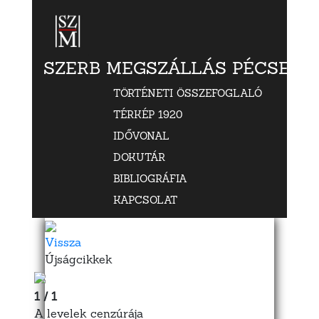
SZERB MEGSZÁLLÁS PÉCSETT
TÖRTÉNETI ÖSSZEFOGLALÓ
TÉRKÉP 1920
IDŐVONAL
DOKUTÁR
BIBLIOGRÁFIA
KAPCSOLAT
Vissza
Újságcikkek
1 / 1
A levelek cenzúrája