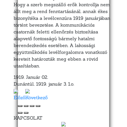
Hogy a szerb megszálló erők kontrollja nem
állt meg a rend fenntartásánál, annak ékes
bizonyítéka a levélcenzúra 1919 januárjában
történt bevezetése. A kommunikációs
csatornák feletti ellenőrzés biztosítása
alapvető fontosságú bármely hatalmi
berendezkedés esetében. A lakossági
együttműködés levélforgalomra vonatkozó
kereteit határozták meg ebben a rövid
utasításban.
1919. Január 02.
Dunántúl, 1919. január 3. 1.o.
Előző
Következő
KAPCSOLAT