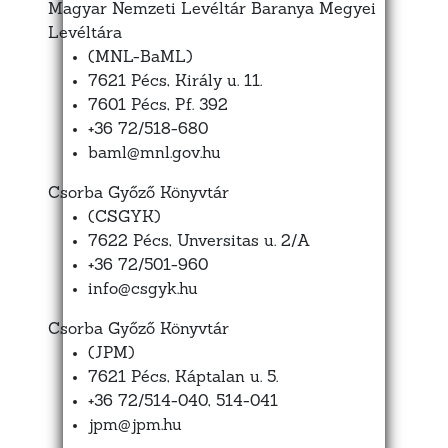
Magyar Nemzeti Levéltár Baranya Megyei
Levéltára
(MNL-BaML)
7621 Pécs, Király u. 11.
7601 Pécs, Pf. 392
+36 72/518-680
baml@mnl.gov.hu
Csorba Győző Könyvtár
(CSGYK)
7622 Pécs, Unversitas u. 2/A
+36 72/501-960
info@csgyk.hu
Csorba Győző Könyvtár
(JPM)
7621 Pécs, Káptalan u. 5.
+36 72/514-040, 514-041
jpm@jpm.hu