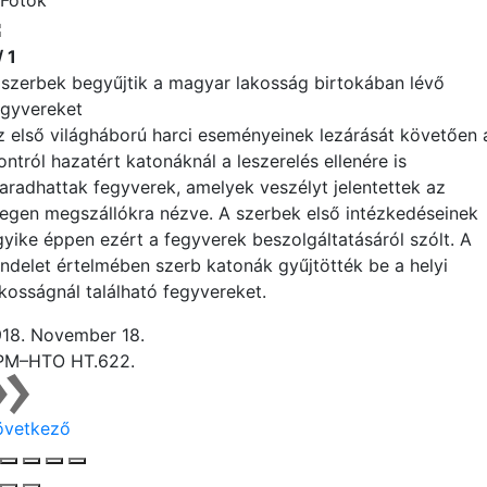
Fotók
/ 1
 szerbek begyűjtik a magyar lakosság birtokában lévő
egyvereket
z első világháború harci eseményeinek lezárását követően 
ontról hazatért katonáknál a leszerelés ellenére is
aradhattak fegyverek, amelyek veszélyt jelentettek az
degen megszállókra nézve. A szerbek első intézkedéseinek
gyike éppen ezért a fegyverek beszolgáltatásáról szólt. A
endelet értelmében szerb katonák gyűjtötték be a helyi
akosságnál található fegyvereket.
918. November 18.
PM–HTO HT.622.
övetkező