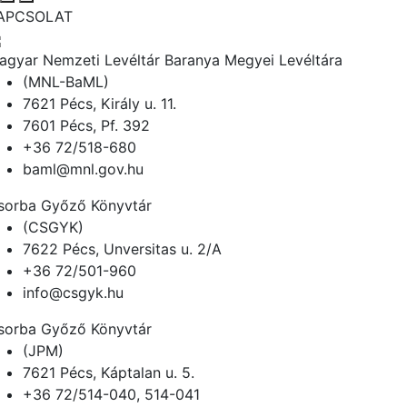
APCSOLAT
agyar Nemzeti Levéltár Baranya Megyei Levéltára
(MNL-BaML)
7621 Pécs, Király u. 11.
7601 Pécs, Pf. 392
+36 72/518-680
baml@mnl.gov.hu
sorba Győző Könyvtár
(CSGYK)
7622 Pécs, Unversitas u. 2/A
+36 72/501-960
info@csgyk.hu
sorba Győző Könyvtár
(JPM)
7621 Pécs, Káptalan u. 5.
+36 72/514-040, 514-041