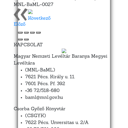
MNL-BaML–0027
Következő
Előző
KAPCSOLAT
Magyar Nemzeti Levéltár Baranya Megyei
Levéltára
(MNL-BaML)
7621 Pécs, Király u. 11.
7601 Pécs, Pf. 392
+36 72/518-680
baml@mnl.gov.hu
Csorba Győző Könyvtár
(CSGYK)
7622 Pécs, Unversitas u. 2/A