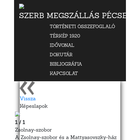
SZERB MEGSZÁLLÁS PÉCSETT
TÖRTÉNETI ÖSSZEFOGLALÓ
TÉRKÉP 1920
IDŐVONAL
DOKUTÁR
BIBLIOGRÁFIA
KAPCSOLAT
Vissza
Képeslapok
1 / 1
Zsolnay-szobor
A Zsolnay-szobor és a Mattyasovszky-ház