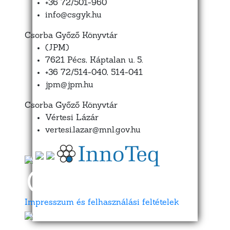
+36 72/501-960
info@csgyk.hu
Csorba Győző Könyvtár
(JPM)
7621 Pécs, Káptalan u. 5.
+36 72/514-040, 514-041
jpm@jpm.hu
Csorba Győző Könyvtár
Vértesi Lázár
vertesi.lazar@mnl.gov.hu
Impresszum és felhasználási feltételek