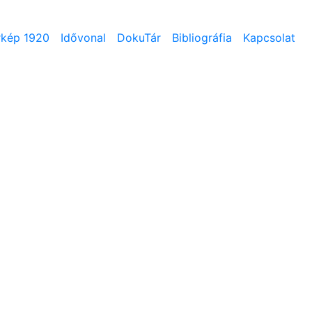
rkép 1920
Idővonal
DokuTár
Bibliográfia
Kapcsolat