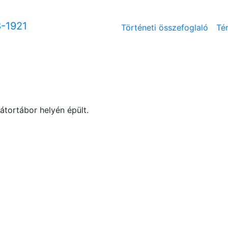
8-1921
Történeti összefoglaló
Té
átortábor helyén épült.