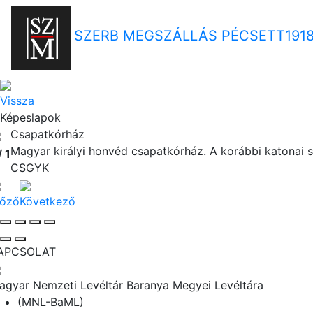
SZERB MEGSZÁLLÁS PÉCSETT
191
Vissza
Képeslapok
Csapatkórház
Magyar királyi honvéd csapatkórház. A korábbi katonai s
/ 1
CSGYK
lőző
Következő
APCSOLAT
agyar Nemzeti Levéltár Baranya Megyei Levéltára
(MNL-BaML)