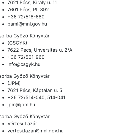
7621 Pécs, Király u. 11.
7601 Pécs, Pf. 392
+36 72/518-680
baml@mnl.gov.hu
sorba Győző Könyvtár
(CSGYK)
7622 Pécs, Unversitas u. 2/A
+36 72/501-960
info@csgyk.hu
sorba Győző Könyvtár
(JPM)
7621 Pécs, Káptalan u. 5.
+36 72/514-040, 514-041
jpm@jpm.hu
sorba Győző Könyvtár
Vértesi Lázár
vertesi.lazar@mnl.gov.hu