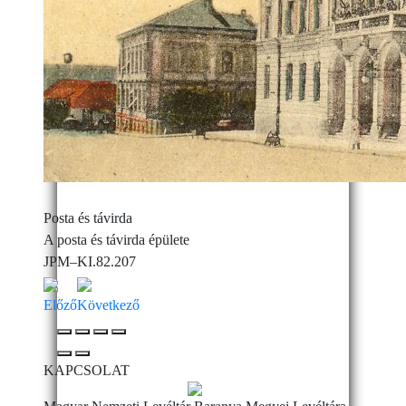
Posta és távirda
A posta és távirda épülete
JPM–KI.82.207
Előző
Következő
KAPCSOLAT