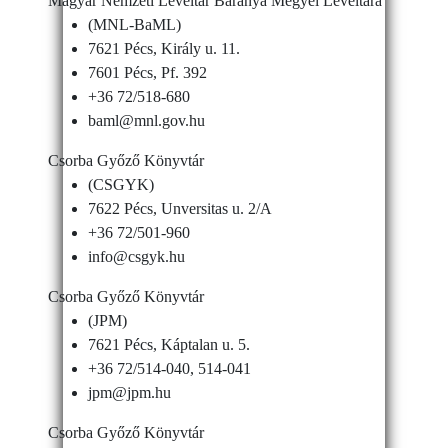
Magyar Nemzeti Levéltár Baranya Megyei Levéltára
(MNL-BaML)
7621 Pécs, Király u. 11.
7601 Pécs, Pf. 392
+36 72/518-680
baml@mnl.gov.hu
Csorba Győző Könyvtár
(CSGYK)
7622 Pécs, Unversitas u. 2/A
+36 72/501-960
info@csgyk.hu
Csorba Győző Könyvtár
(JPM)
7621 Pécs, Káptalan u. 5.
+36 72/514-040, 514-041
jpm@jpm.hu
Csorba Győző Könyvtár