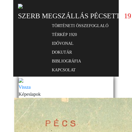
SZERB MEGSZÁLLÁS PÉCSETT
19
TÖRTÉNETI ÖSSZEFOGLALÓ
TÉRKÉP 1920
IDŐVONAL
DOKUTÁR
BIBLIOGRÁFIA
KAPCSOLAT
Vissza
Képeslapok