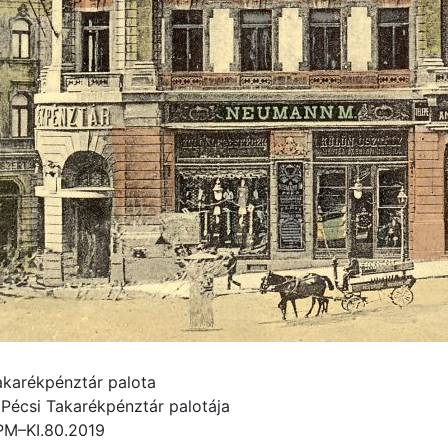
akarékpénztár palota
 Pécsi Takarékpénztár palotája
PM–KI.80.2019