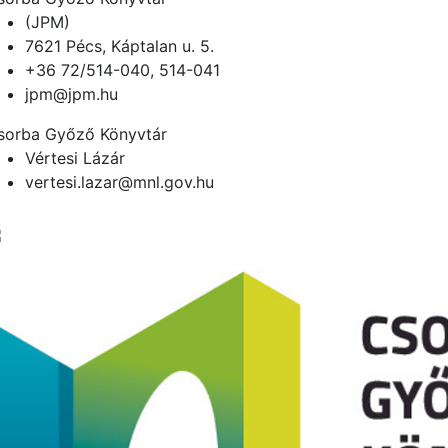
(JPM)
7621 Pécs, Káptalan u. 5.
+36 72/514-040, 514-041
jpm@jpm.hu
sorba Győző Könyvtár
Vértesi Lázár
vertesi.lazar@mnl.gov.hu