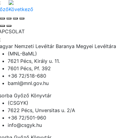
lőző
Következő
APCSOLAT
agyar Nemzeti Levéltár Baranya Megyei Levéltára
(MNL-BaML)
7621 Pécs, Király u. 11.
7601 Pécs, Pf. 392
+36 72/518-680
baml@mnl.gov.hu
sorba Győző Könyvtár
(CSGYK)
7622 Pécs, Unversitas u. 2/A
+36 72/501-960
info@csgyk.hu
sorba Győző Könyvtár