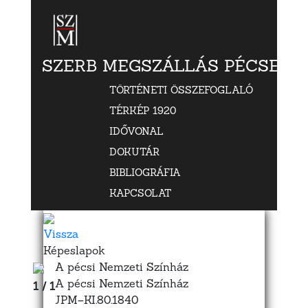
SZERB MEGSZÁLLÁS PÉCSETT
TÖRTÉNETI ÖSSZEFOGLALÓ
TÉRKÉP 1920
IDŐVONAL
DOKUTÁR
BIBLIOGRÁFIA
KAPCSOLAT
Vissza
Képeslapok
A pécsi Nemzeti Színház
A pécsi Nemzeti Színház
1 / 1
JPM–KI.80.1840