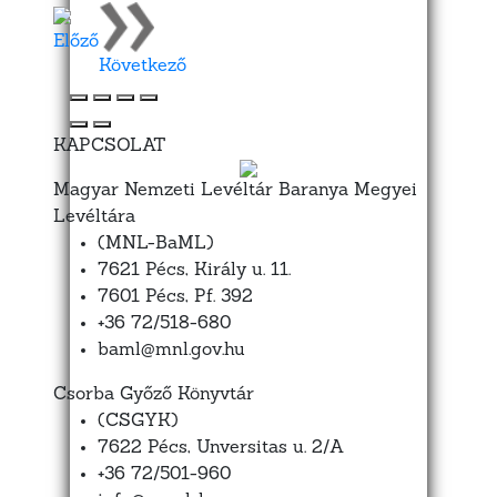
Előző
Következő
KAPCSOLAT
Magyar Nemzeti Levéltár Baranya Megyei
Levéltára
(MNL-BaML)
7621 Pécs, Király u. 11.
7601 Pécs, Pf. 392
+36 72/518-680
baml@mnl.gov.hu
Csorba Győző Könyvtár
(CSGYK)
7622 Pécs, Unversitas u. 2/A
+36 72/501-960