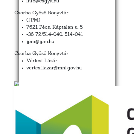
info@csgyk.hu
Csorba Győző Könyvtár
(JPM)
7621 Pécs, Káptalan u. 5.
+36 72/514-040, 514-041
jpm@jpm.hu
Csorba Győző Könyvtár
Vértesi Lázár
vertesi.lazar@mnl.gov.hu