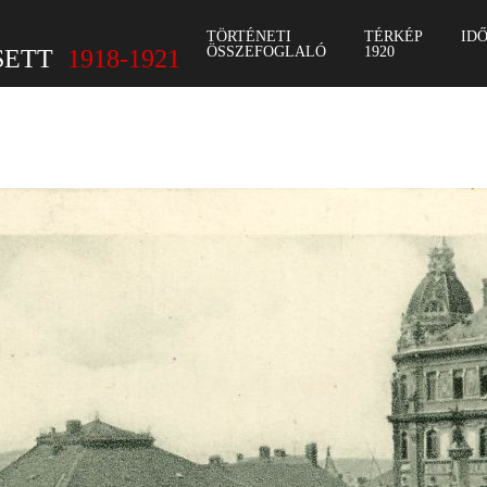
TÖRTÉNETI
TÉRKÉP
ID
ÖSSZEFOGLALÓ
1920
SETT
1918-1921