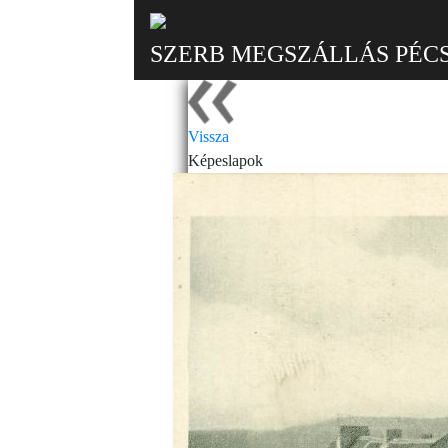
SZERB MEGSZÁLLÁS PÉC
Vissza
Képeslapok