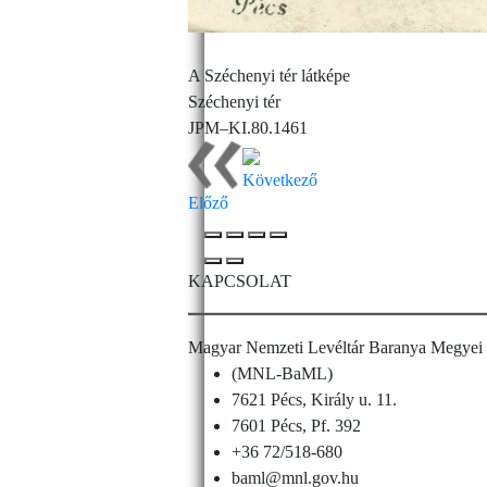
A Széchenyi tér látképe
Széchenyi tér
JPM–KI.80.1461
Következő
Előző
KAPCSOLAT
Magyar Nemzeti Levéltár Baranya Megyei 
(MNL-BaML)
7621 Pécs, Király u. 11.
7601 Pécs, Pf. 392
+36 72/518-680
baml@mnl.gov.hu