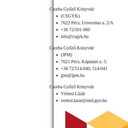
Csorba Győző Könyvtár
(CSGYK)
7622 Pécs, Unversitas u. 2/A
+36 72/501-960
info@csgyk.hu
Csorba Győző Könyvtár
(JPM)
7621 Pécs, Káptalan u. 5.
+36 72/514-040, 514-041
jpm@jpm.hu
Csorba Győző Könyvtár
Vértesi Lázár
vertesi.lazar@mnl.gov.hu