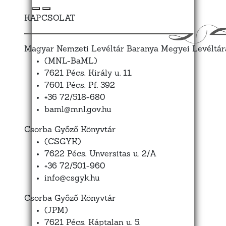
KAPCSOLAT
Magyar Nemzeti Levéltár Baranya Megyei Levéltár
(MNL-BaML)
7621 Pécs, Király u. 11.
7601 Pécs, Pf. 392
+36 72/518-680
baml@mnl.gov.hu
Csorba Győző Könyvtár
(CSGYK)
7622 Pécs, Unversitas u. 2/A
+36 72/501-960
info@csgyk.hu
Csorba Győző Könyvtár
(JPM)
7621 Pécs, Káptalan u. 5.