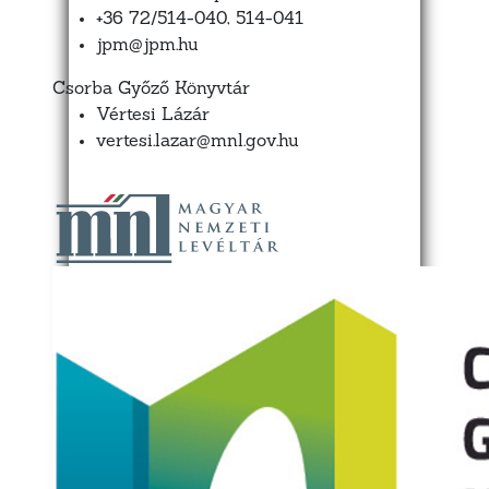
+36 72/514-040, 514-041
jpm@jpm.hu
Csorba Győző Könyvtár
Vértesi Lázár
vertesi.lazar@mnl.gov.hu