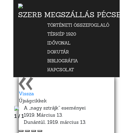
SZERB MEGSZÁLLÁS PÉCSETT
TÖRTÉNETI ÖSSZEFOGLALÓ
TÉRKÉP 1920
IDŐVONAL
DOKUTÁR
BIBLIOGRÁFIA
KAPCSOLAT
Vissza
Újságcikkek
A „nagy sztrájk” eseményei
1919. Március 13.
1 / 1
Dunántúl, 1919. március 13.